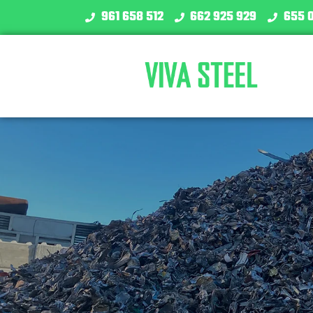
961 658 512
662 925 929
655 