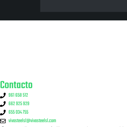
Contacto
961 658 512
662 925 929
655 034 755
vivasteelsl@vivasteelsl.com